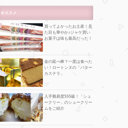
オススメ
買ってよかったお土産！見
た目も華やか♪ジャケ買い
お菓子は味も最高だった！
金の延べ棒？一度は食べた
い！ロートンヌの「バター
カステラ」
入手難易度SSS級！「シュ
ークリー」のシュークリー
ムをご紹介