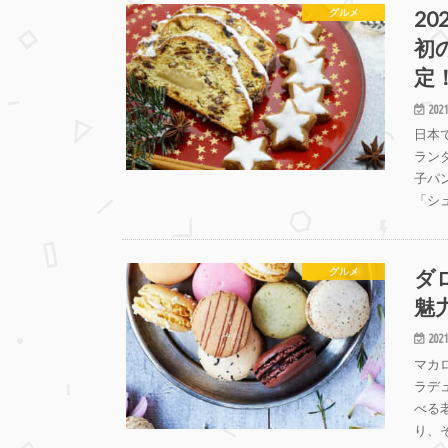
2
グルメ
初
定
2021
日本
ラン
子パ
「シ
ダ
グルメ
魅
2021
マカ
ラデ
べる
り、