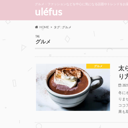
グルメ・ファッションなどを中心に気になる話題やトレンドをお届
uléfus
HOME
タグ : グルメ
TAG
グルメ
太
グルメ
り
2021
冬に
りま
ココ
果も