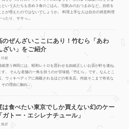
たという人たちも含め３食のごはん、宅飲みのおつまみなど、自炊を
ことが増えたのではないでしょうか。 料理上手な人は自分の得意料理
かったり、ササっ…
高のぜんざいここにあり！竹むら「あわ
んざい」をご紹介
.11.02
情緒漂う神田には、昭和レトロを思わせる由緒正しいお店が軒を連ね
ます。 そんな老舗の一角を担うのが甘味処「竹むら」です。なんとこ
店、ウィキペディアに掲載されるほどの有名店。何故そこまで有名な
、その理由に触れ…
度は食べたい東京でしか買えない幻のケー
「ガトー・エシレナチュール」
.10.27