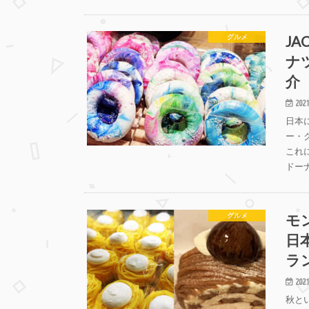
JA
グルメ
ナ
介
2021
日本
ー・
これに
ドー
モ
グルメ
日
ラ
2021
秋と