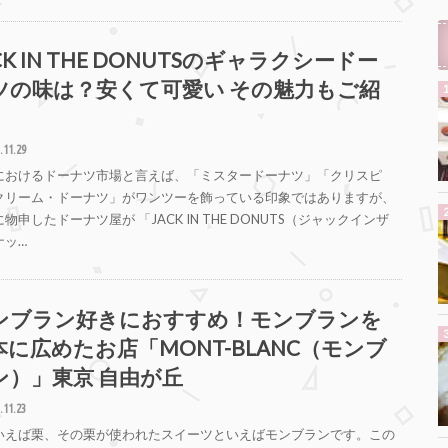
CK IN THE DONUTSのギャラクシードー
ツの味は？安くて可愛い その魅力もご紹
.11.29
におけるドーナツ市場と言えば、「ミスタードーナツ」「クリスピ
クリーム・ドーナツ」がワンツーを飾っている印象ではありますが、
物申したドーナツ屋が 「JACK IN THE DONUTS（ジャックインザ
ナッ…
ンブラン好きにおすすめ！モンブランを
本に広めたお店「MONT-BLANC（モンブ
ン）」東京 自由が丘
.11.23
いえば栗、その栗が使われたスイーツといえばモンブランです。この