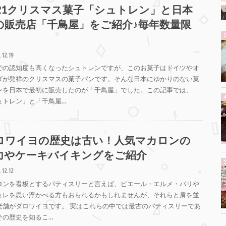
021クリスマス菓子「シュトレン」と日本
の販売店「千鳥屋」をご紹介♪毎年数量限
！
.12.19
での認知度も高くなったシュトレンですが、このお菓子はドイツやオ
ダが発祥のクリスマスの菓子パンです。そんな日本にゆかりのない菓
ンを日本で最初に販売したのが「千鳥屋」でした。この記事では、
ュトレン」と「千鳥屋…
ロワイヨの歴史は古い！人気マカロンの
力やケーキバイキングをご紹介
.12.12
ロンを看板とするパティスリーと言えば、ピエール・エルメ・パリや
ュレを思い浮かべる方もおられるかもしれませんが、それらと肩を並
老舗がダロワイヨです。 実はこれらの中では最古のパティスリーであ
その歴史を知るこ…