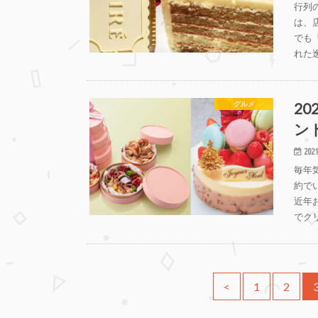
行列
は、
でも
れた
2
グルメ
ン
2021
毎年
約で
近年
でク
<
1
2