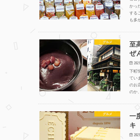
かっ
する
も多
至
グルメ
ぜ
2021
下町
てい
のお
のか
一
グルメ
キ
2021