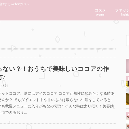
けするwebマガジン
コスメ
ファッ
cosme
fashi
らない？！おうちで美味しいココアの作
方♪
.12.21
ホットココア、夏にはアイスココア ココアが無性に飲みたくなる時あ
せんか？ でもダイエット中や甘いものは取らない生活をしていると、
アも我慢メニューに入りがちなのでは？そんな時は太りにくく美容効
期待できるおう…