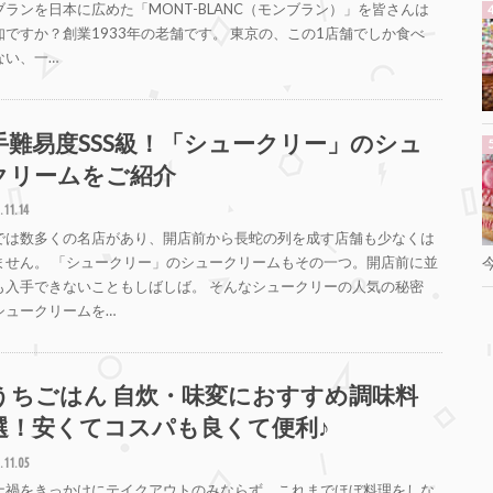
ブランを日本に広めた「MONT-BLANC（モンブラン）」を皆さんは
知ですか？創業1933年の老舗です。 東京の、この1店舗でしか食べ
ない、一…
手難易度SSS級！「シュークリー」のシュ
クリームをご紹介
.11.14
では数多くの名店があり、開店前から長蛇の列を成す店舗も少なくは
ません。 「シュークリー」のシュークリームもその一つ。開店前に並
も入手できないこともしばしば。 そんなシュークリーの人気の秘密
シュークリームを…
うちごはん 自炊・味変におすすめ調味料
選！安くてコスパも良くて便利♪
.11.05
ナ禍をきっかけにテイクアウトのみならず、これまでほぼ料理をしな