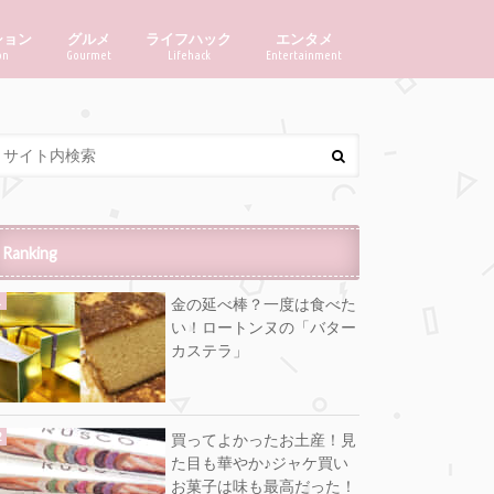
ション
グルメ
ライフハック
エンタメ
on
Gourmet
Lifehack
Entertainment
Ranking
金の延べ棒？一度は食べた
い！ロートンヌの「バター
カステラ」
買ってよかったお土産！見
た目も華やか♪ジャケ買い
お菓子は味も最高だった！