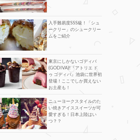
入手難易度SSS級！「シュ
ークリー」のシュークリー
ムをご紹介
東京にしかないゴディバ
(GODIVA)!『アトリエ ド
ゥ ゴディバ』池袋に世界初
登場！ここでしか買えない
お土産も！
ニューヨークスタイルのた
い焼きアイススイーツが可
愛すぎる！日本上陸はい
つ？？