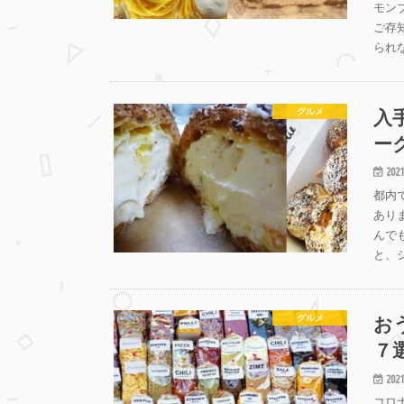
モン
ご存
られ
入
グルメ
ー
2021
都内
あり
んで
と、
お
グルメ
７
2021
コロ