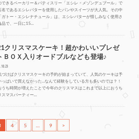
のできるベーカリー＆パティスリー「エシレ・メゾンデュブール」で
店名であるエシレバターを使用したパンやスイーツが大人気。その中
「ガトー・エシレナチュール」は、エシレバターが惜しみなく使用さ
逸品で、一日に15…
021クリスマスケーキ！超かわいいプレゼ
トＢＯＸ入りオードブルなども登場♪
.10.23
気づけばクリスマスケーキの予約が始まっていて、人気のケーキは予
いっぱいで買えなかった…なんて経験をしている方も多いのでは？！
おうち時間が増えたことで今年のクリスマスはこれまで以上におうち
リスマスパーティー…
3
4
5
…
9
>