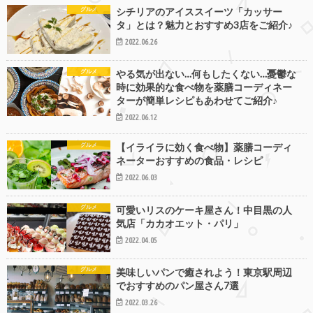
グルメ
シチリアのアイススイーツ「カッサー
タ」とは？魅力とおすすめ3店をご紹介♪
2022.06.26
グルメ
やる気が出ない…何もしたくない…憂鬱な
時に効果的な食べ物を薬膳コーディネー
ターが簡単レシピもあわせてご紹介♪
2022.06.12
グルメ
【イライラに効く食べ物】薬膳コーディ
ネーターおすすめの食品・レシピ
2022.06.03
グルメ
可愛いリスのケーキ屋さん！中目黒の人
気店「カカオエット・パリ」
2022.04.05
グルメ
美味しいパンで癒されよう！東京駅周辺
でおすすめのパン屋さん7選
2022.03.26