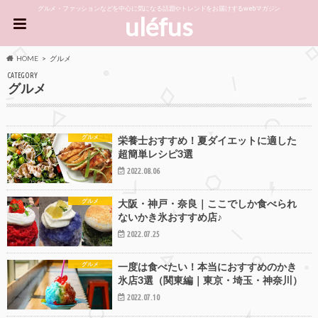
グルメ・ファッションなどを中心に気になる話題やトレンドをお届けするwebマガジン
uléfus
HOME
グルメ
CATEGORY
グルメ
グルメ
栄養士おすすめ！夏ダイエットに適した
超簡単レシピ3選
2022.08.06
グルメ
大阪・神戸・奈良｜ここでしか食べられ
ないかき氷おすすめ店♪
2022.07.25
グルメ
一度は食べたい！本当におすすめのかき
氷店3選（関東編｜東京・埼玉・神奈川）
2022.07.10