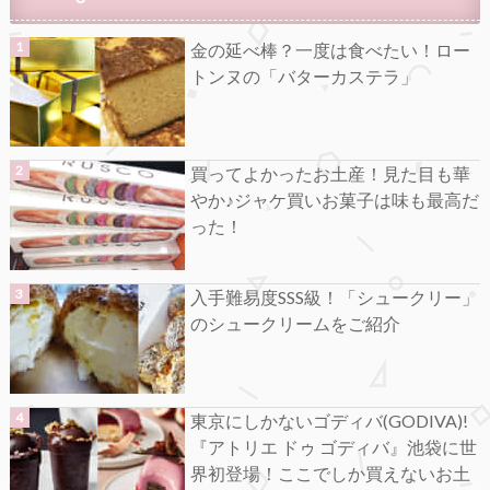
金の延べ棒？一度は食べたい！ロー
トンヌの「バターカステラ」
買ってよかったお土産！見た目も華
やか♪ジャケ買いお菓子は味も最高だ
った！
入手難易度SSS級！「シュークリー」
のシュークリームをご紹介
東京にしかないゴディバ(GODIVA)!
『アトリエ ドゥ ゴディバ』池袋に世
界初登場！ここでしか買えないお土