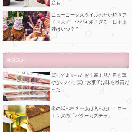
産も！
ニューヨークスタイルのたい焼きア
イススイーツが可愛すぎる！日本上
陸はいつ？？
オススメ
買ってよかったお土産！見た目も華
やか♪ジャケ買いお菓子は味も最高だ
った！
金の延べ棒？一度は食べたい！ロー
トンヌの「バターカステラ」