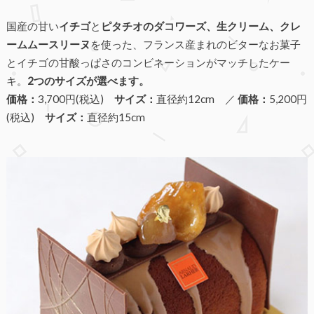
国産の甘い
イチゴ
と
ピタチオのダコワーズ、生クリーム、クレ
ームムースリーヌ
を使った、フランス産まれのビターなお菓子
とイチゴの甘酸っぱさのコンビネーションがマッチしたケー
キ。
2つのサイズが選べます。
価格：
3,700円(税込)
サイズ：
直径約12cm ／
価格：
5,200円
(税込)
サイズ：
直径約15
cm