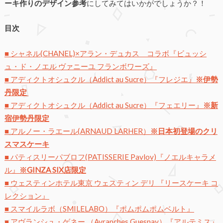
ーキ作りのデザイン参考
にしてみてはいかがでしょうか？！
目次
■ シャネル(CHANEL)×アラン・デュカス コラボ『ビュッシ
ュ・ド・ノエル ヴァニーユ フランボワーズ』
■ アディクトオシュクル（Addict au Sucre）『フレジエ』
※伊勢
丹限定
■ アディクトオシュクル（Addict au Sucre）『フェエリー』
※新
宿伊勢丹限定
■ アルノー・ラエール(ARNAUD LARHER）
※日本初登場のクリ
スマスケーキ
■ パティスリーパブロフ(PATISSERIE Pavlov)『ノエルキャラメ
ル』
※GINZA SIX店限定
■ ウェスティンホテル東京 ウェスティン デリ 『リースケーキ コ
レクション』
■ スマイルラボ（SMILELABO）『ポムポムポムベルト』
■ アヴランシュ・ゲネー （Avranches Guesnay）『アルテミス』