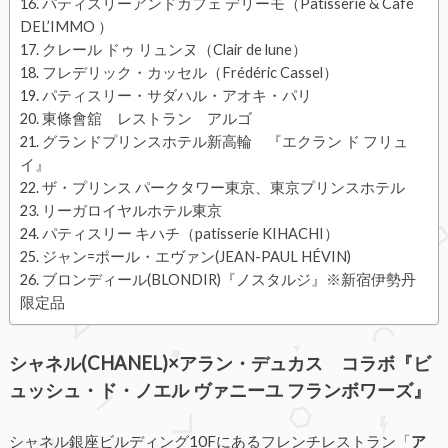
パティスリーアンドカフェ デリーモ（Pâtisserie & Café
DEL’IMMO ）
クレール ドゥ リュンヌ（Clair de lune）
フレデリック・カッセル（Frédéric Cassel）
パティスリー・サダハル・アオキ・パリ
東條會舘 レストラン アルゴ
グランドプリンスホテル新高輪 『エクラン ド フリュ
イ』
ザ・プリンス パークタワー東京、東京プリンスホテル
リーガロイヤルホテル東京
パティスリー キハチ（patisserie KIHACHI）
ジャン=ポール・エヴァン(JEAN-PAUL HÉVIN)
ブロンディール(BLONDIR)『ノスタルジ』※新宿伊勢丹
限定品
シャネル(CHANEL)×アラン・デュカス コラボ『ビ
ュッシュ・ド・ノエル ヴァニーユ フランボワーズ』
シャネル銀座ビルディング10Fにあるフレンチレストラン「
ア