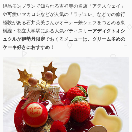
絶品モンブランで知られる吉祥寺の名店「アテスウェイ」
や可愛いマカロンなどが人気の「ラデュレ」などでの修行
経験がある石井英美さんがオーナー兼シェフをつとめる東
横線・都立大学駅にある人気パティスリー
アディクトオシ
ュクル
が
伊勢丹限定
でおくるメニューは
、クリーム多めの
ケーキ好きにおすすめ！