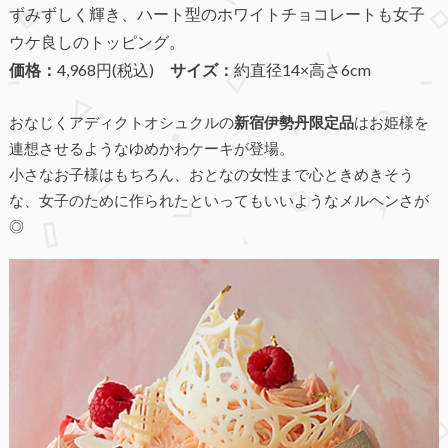
ずみずしく輝き、ハート型のホワイトチョコレートも女子
ウケ良しのトッピング。
価格：
4,968円(税込)
サイズ：
約直径14×高さ6cm
おなじくアディクトオシュクルの
新宿伊勢丹限定品
はお姫様を
連想させるようなゆめかわケーキが登場。
小さなお子様はもちろん、おとなの女性まで心ときめきそう
な、女子のために作られたといってもいいようなメルヘンさが
◎