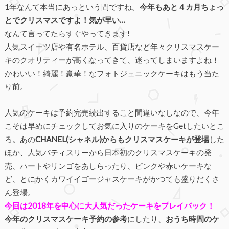
1年なんて本当にあっという間ですね。
今年もあと４カ月ちょっ
とでクリスマスですよ！気が早い…
なんて言ってたらすぐやってきます!
人気スイーツ店や有名ホテル、百貨店など年々クリスマスケー
キのクオリティーが高くなってきて、迷ってしまいますよね！
かわいい！綺麗！豪華！なフォトジェニックケーキはもう当た
り前。
人気のケーキは予約完売続出すること間違いなしなので、今年
こそは早めにチェックしてお気に入りのケーキをGetしたいとこ
ろ。あの
CHANEL(シャネル)からもクリスマスケーキが登場
した
ほか、人気パティスリーから日本初のクリスマスケーキの発
売、ハートやリンゴをあしらったり、ピンクや赤いケーキな
ど、とにかくカワイイゴージャスケーキがかつても盛りだくさ
ん登場。
今回は2018年を中心に大人気だったケーキをプレイバック！
今年のクリスマスケーキ予約の参考
にしたり、
おうち時間のケ