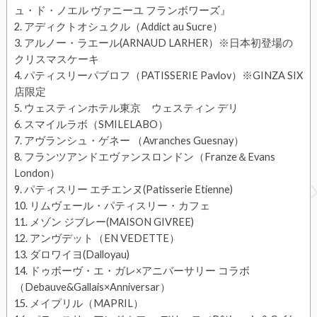
ュ・ド・ノエル ヴァニーユ フランボワーズ』
アディクトオシュクル（Addict au Sucre）
アルノー・ラエール(ARNAUD LARHER）※日本初登場の
クリスマスケーキ
パティスリーパブロフ（PATISSERIE Pavlov）※GINZA SIX
店限定
ウェスティンホテル東京 ウェスティン デリ
スマイルラボ（SMILELABO）
アヴランシュ・ゲネー （Avranches Guesnay）
フランツアンドエヴァンスロンドン（Franze＆Evans
London）
パティスリー エチエンヌ(Patisserie Etienne)
リムヴェール・パティスリー・カフェ
メゾン ジブレー(MAISON GIVREE)
アンヴデット（EN VEDETTE）
ダロワイヨ(Dalloyau)
ドゥボーヴ・エ・ガレ×アニバーサリー コラボ
（Debauve&Gallais×Anniversar）
メイプリル（MAPRIL）