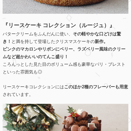
『リースケーキ コレクション（ルージュ）』
バタークリームをふんだんに使い、
その軽やかな口どけは驚
き！
と満を持して登場したクリスマスケーキの
新作。
ピンクのマカロンやリボンにベリー、ラズベリー風味のクリー
ムなど超かわいいのてんこ盛り！
ころんっとした見た目のボリューム感も豪華なパリ・ブレスト
といった雰囲気も◎
リースケーキコレクションには
このほか2種のフレーバーも用意
されています。