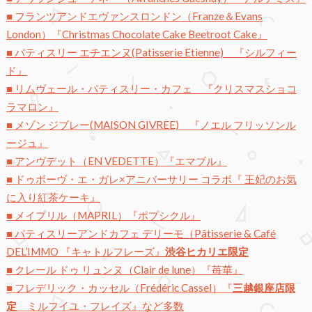
■ フランツアンドエヴァンスロンドン（Franze＆Evans
London）『Christmas Chocolate Cake Beetroot Cake』
■ パティスリー エチエンヌ(Patisserie Etienne) 『シルフィー
ド』
■ リムヴェール・パティスリー・カフェ 『クリスマスショコ
ラマロン』
■ メゾン ジブレー(MAISON GIVREE) 『ノエル フリッソンル
ージュ』
■ アンヴデット（EN VEDETTE）『エマブル』
■ ドゥボーヴ・エ・ガレ×アニバーサリー コラボ『 王妃のお気
に入り紅茶ケーキ』
■ メイプリル（MAPRIL）『ポプシクル』
■ パティスリーアンドカフェ デリーモ（Pâtisserie & Café
DEL’IMMO 『キャトルフレーズ』
渋谷ヒカリエ限定
■ クレール ドゥ リュンヌ（Clair de lune）『苺華』
■ フレデリック・カッセル（Frédéric Cassel）『
三越銀座店限
定
ミルフイユ・フレイズ』など多数