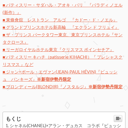
■ パティスリー・サダハル・アオキ・パリ 『パラディ ノエル
(新作）』
■ 東條會舘 レストラン アルゴ 『カドー・ド・ノエル』
■ グランドプリンスホテル新高輪 『エクラン ド フリュイ』
■ ザ・プリンス パークタワー東京、東京プリンスホテル『サン
タクロース』
■ リーガロイヤルホテル東京『クリスマス ポインセチア』
■ パティスリー キハチ（patisserie KIHACHI）『 プレシャスク
リスマス 』など
■ ジャン=ポール・エヴァン(JEAN-PAUL HÉVIN)『ビュッシ
ュ バンキーズ』
※新宿伊勢丹限定
■ ブロンディール(BLONDIR)『ノスタルジ』
※新宿伊勢丹限定
もくじ
シャネル(CHANEL)×アラン・デュカス コラボ『ビュッシ