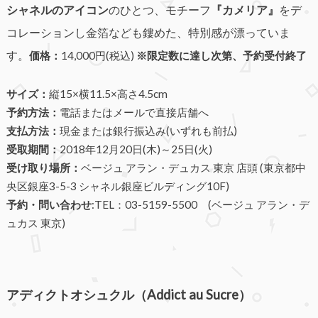
シャネルのアイコン
のひとつ、モチーフ
『カメリア』
をデ
コレーションし金箔なども鏤めた、特別感が漂っていま
す。
価格：
14,000円(税込)
※限定数に達し次第、予約受付終了
サイズ：
縦15×横11.5×高さ4.5cm
予約方法：
電話またはメールで直接店舗へ
支払方法：
現金または銀行振込み(いずれも前払)
受取期間：
2018年12月20日(木)～25日(火)
受け取り場所：
ベージュ アラン・デュカス 東京 店頭 (東京都中
央区銀座3-5-3 シャネル銀座ビルディング10F)
予約・問い合わせ
:TEL：03-5159-5500 (ベージュ アラン・デ
ュカス 東京)
アディクトオシュクル（Addict au Sucre）