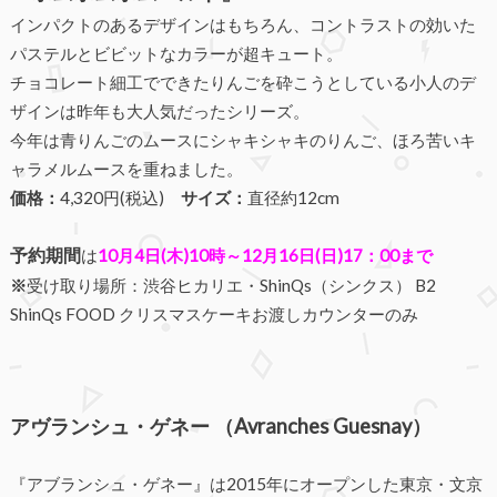
インパクトのあるデザインはもちろん、コントラストの効いた
パステルとビビットなカラーが超キュート。
チョコレート細工でできたりんごを砕こうとしている小人のデ
ザインは昨年も大人気だったシリーズ。
今年は青りんごのムースにシャキシャキのりんご、ほろ苦いキ
ャラメルムースを重ねました。
価格：
4,320円(税込)
サイズ：
直径約12cm
予約期間
は
10月4日(木)10時～12月16日(日)17：00まで
※
受け取り場所：渋谷ヒカリエ・ShinQs（シンクス） B2
ShinQs FOOD クリスマスケーキお渡しカウンターのみ
アヴランシュ・ゲネー （Avranches Guesnay）
『アブランシュ・ゲネー』は2015年にオープンした東京・文京