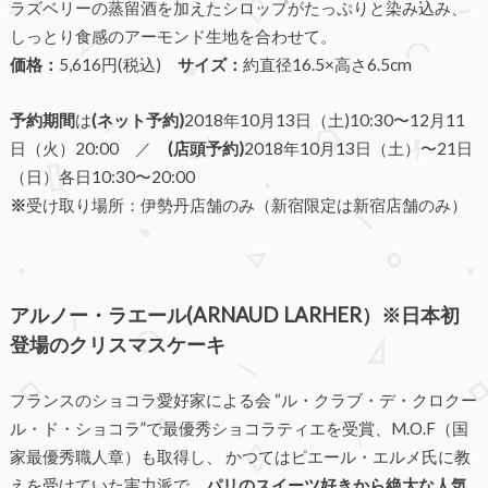
ラズベリーの蒸留酒を加えたシロップがたっぷりと染み込み、
しっとり食感のアーモンド生地を合わせて。
価格：
5,616円(税込)
サイズ：
約直径16.5×高さ6.5cm
予約期間
は
(ネット予約)
2018年10月13日（土)10:30〜12月11
日（火）20:00 ／
(店頭予約)
2018年10月13日（土）〜21日
（日）各日10:30〜20:00
※
受け取り場所：伊勢丹店舗のみ（新宿限定は新宿店舗のみ）
アルノー・ラエール(ARNAUD LARHER）※日本初
登場のクリスマスケーキ
フランスのショコラ愛好家による会 “ル・クラブ・デ・クロクー
ル・ド・ショコラ”で最優秀ショコラティエを受賞、M.O.F（国
家最優秀職人章）も取得し、 かつてはピエール・エルメ氏に教
えを受けていた実力派で、
パリのスイーツ好きから絶大な人気