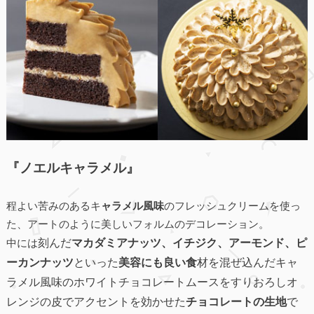
『ノエルキャラメル』
程よい苦みのあるキ
ャラメル風味
のフレッシュクリームを使っ
た、アートのように美しいフォルムのデコレーション。
刻んだ
マカダミアナッツ、イチジク、アーモンド、ピ
中には
ーカンナッツ
といった
美容にも良い食
材を混ぜ込んだキャ
ラメル風味のホワイトチョコレートムースをすりおろしオ
レンジの皮でアクセントを効かせた
チョコレートの生地
で