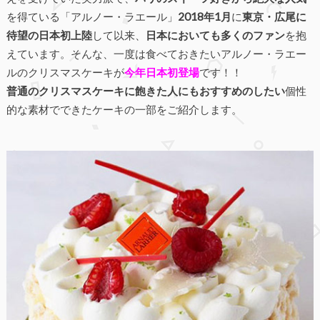
を得ている「アルノー・ラエール」
2018年1月
に
東京・広尾に
待望の日本初上陸
して以来、
日本においても多くのファン
を抱
えています。そんな、一度は食べておきたいアルノー・ラエー
ルのクリスマスケーキが
今年日本初登場
です！！
普通のクリスマスケーキに飽きた人にもおすすめのしたい
個性
的な素材でできたケーキの一部をご紹介します。