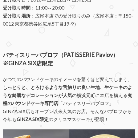
受け取り時間：
11:00～20:00
受け取り場所：
広尾本店での受け取りのみ（広尾本店：〒150-
0012 東京都渋谷区広尾5丁目19-9）
パティスリーパブロフ（PATISSERIE Pavlov）
※GINZA SIX店限定
かつてのパウンドケーキのイメージを驚くほど変えてしまう、
しっとりと、とろけるような舌触りの良い生地、生ケーキのよ
うな綺麗なデコレ―ションが人気
の横浜元町に本店を構える
究
極のパウンドケーキ専門店
「パティスリーパブロフ」
GINZA SIX店もオープン以来人気のお店。そんなパブロフから
今年も
GINZA SIX限定
のクリスマスケーキが登場！