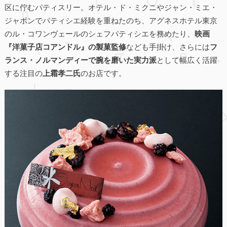
区に佇むパティスリー。オテル・ド・ミクニやジャン・ミエ・
ジャポンでパティシエ経験を重ねたのち、アグネスホテル東京
のル・コワンヴェールのシェフパティシエを務めたり、
映画
『洋菓子店コアンドル』の製菓監修
なども手掛け、さらには
フ
ランス・ノルマンディーで腕を磨いた実力派
として幅広く活躍
する注目の
上霜孝二氏
のお店です。