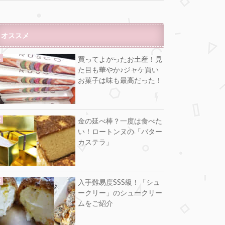
オススメ
買ってよかったお土産！見
た目も華やか♪ジャケ買い
お菓子は味も最高だった！
金の延べ棒？一度は食べた
い！ロートンヌの「バター
カステラ」
入手難易度SSS級！「シュ
ークリー」のシュークリー
ムをご紹介