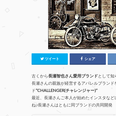
ツイート
シェア
古くから
長瀬智也さん愛用ブランド
として知
長瀬さんの親族が経営するアパレルブランド
ド
”CHALLENGER(チャレンジャー)”
最近、長瀬さんご本人が始めたインスタなどに
ね♪長瀬さんはともに同ブランドの共同開発