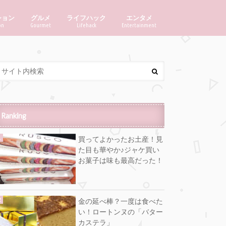
ション
グルメ
ライフハック
エンタメ
on
Gourmet
Lifehack
Entertainment
Ranking
買ってよかったお土産！見
た目も華やか♪ジャケ買い
お菓子は味も最高だった！
金の延べ棒？一度は食べた
い！ロートンヌの「バター
カステラ」