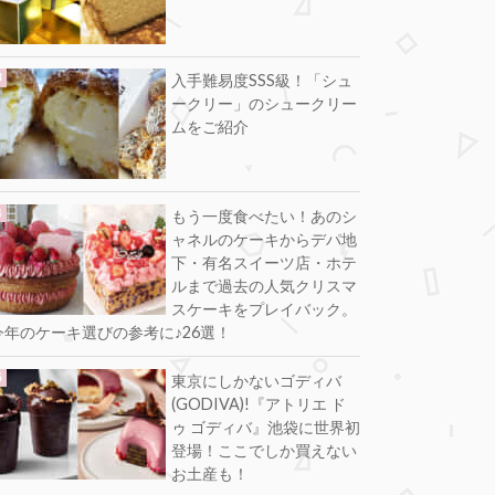
入手難易度SSS級！「シュ
ークリー」のシュークリー
ムをご紹介
もう一度食べたい！あのシ
ャネルのケーキからデパ地
下・有名スイーツ店・ホテ
ルまで過去の人気クリスマ
スケーキをプレイバック。
今年のケーキ選びの参考に♪26選！
東京にしかないゴディバ
(GODIVA)!『アトリエ ド
ゥ ゴディバ』池袋に世界初
登場！ここでしか買えない
お土産も！