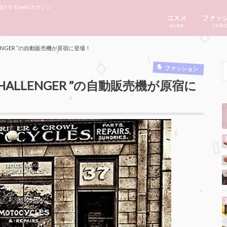
けするwebマガジン
コスメ
ファッ
cosme
fashi
ENGER ”の自動販売機が原宿に登場！
ファッション
ALLENGER ”の自動販売機が原宿に