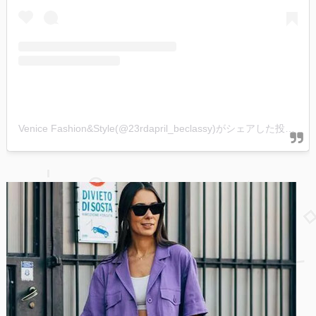
Venice Fashion&Style(@23rdapril_beclassy)がシェアした投稿