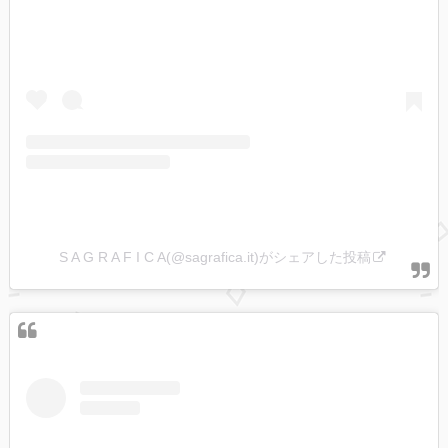
S A G R A F I C A(@sagrafica.it)がシェアした投稿