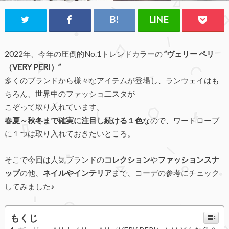
2022年、今年の圧倒的No.1トレンドカラーの
”ヴェリー ペリ
（VERY PERI）”
多くのブランドから様々なアイテムが登場し、ランウェイはも
ちろん、世界中のファッショ二スタが
こぞって取り入れています。
春夏～秋冬まで確実に注目し続ける１色
なので、ワードローブ
に１つは取り入れておきたいところ。
そこで今回は人気ブランドの
コレクション
や
ファッションスナ
ップ
の他、
ネイルやインテリア
まで、コーデの参考にチェック
してみました♪
もくじ