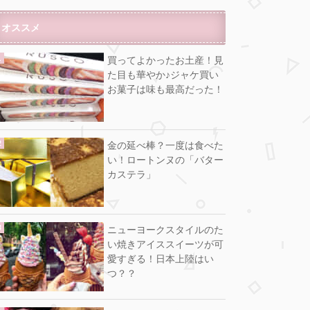
オススメ
買ってよかったお土産！見
た目も華やか♪ジャケ買い
お菓子は味も最高だった！
金の延べ棒？一度は食べた
い！ロートンヌの「バター
カステラ」
ニューヨークスタイルのた
い焼きアイススイーツが可
愛すぎる！日本上陸はい
つ？？