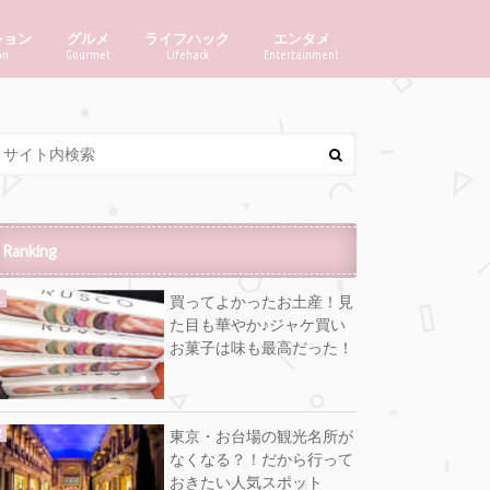
ション
グルメ
ライフハック
エンタメ
on
Gourmet
Lifehack
Entertainment
Ranking
買ってよかったお土産！見
た目も華やか♪ジャケ買い
お菓子は味も最高だった！
東京・お台場の観光名所が
なくなる？！だから行って
おきたい人気スポット