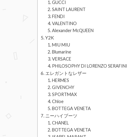
GUCCI
SAINT LAURENT
FENDI
VALENTINO
Alexander McQUEEN
Y2K
MIU MIU
Blumarine
VERSACE
PHILOSOPHY DI LORENZO SERAFINI
エレガントなレザー
HERMES
GIVENCHY
SPORTMAX
Chloe
BOTTEGA VENETA
ニーハイブーツ
CHANEL
BOTTEGA VENETA
ISABEL MARANT