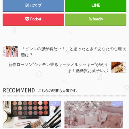
はてブ
Pocket
feedly
「ピンクの服が着たい！」と思ったときのあなたの心理状
態は？
新作ローソン”シナモン香るキャラメルクッキー”が激う
ま！低糖質お菓子レポ
RECOMMEND
こちらの記事も人気です。
コスメ
コスメ