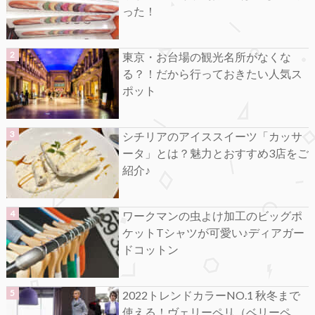
った！
東京・お台場の観光名所がなくな
る？！だから行っておきたい人気ス
ポット
シチリアのアイススイーツ「カッサ
ータ」とは？魅力とおすすめ3店をご
紹介♪
ワークマンの虫よけ加工のビッグポ
ケットTシャツが可愛い♪ディアガー
ドコットン
2022トレンドカラーNO.1 秋冬まで
使える！ヴェリーペリ（ベリーペ