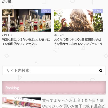
がり屋…
コスメ
コスメ
2021.8.10
2021.5.21
特別な日につけたい香水♪人と被りに
おうちで髪つやつや♪美容室帰りのよ
くい個性的なフレグランス
うな艶サラになれるシャンプー&トリ
ート…
Ranking
買ってよかったお土産！見た目も華
やか♪ジャケ買いお菓子は味も最高だ