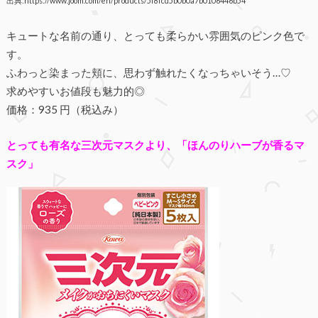
出典:https://www.joom.com/en/products/5f8fcd5b0b0a7b0106446b54
キュートな名前の通り、とっても柔らかい雰囲気のピンク色で
す。
ふわっと染まった頬に、思わず触れたくなっちゃいそう…♡
求めやすいお値段も魅力的◎
価格：935 円（税込み）
とっても有名な三次元マスクより、「ほんのりハーブが香るマ
スク」