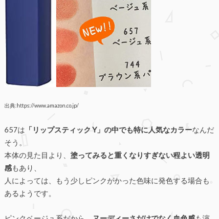
出典:https://www.amazon.co.jp/
657は
「リップスティック Y」の中でも特に人気なカラー
なんだ
そう。
本体の見た目より、
塗ってみると重くなりすぎない程よい透明
感
もあり、
人によっては、もう少しピンクがかった色味に発色する場合も
あるようです。
ピンクベージュ系だから、
ヌーディーさだけでなく血色感
も演