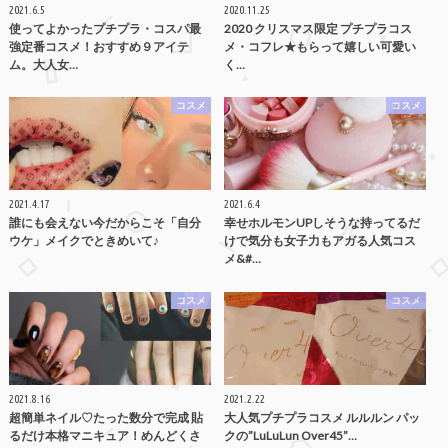
2021.6.5
2020.11.25
使ってよかったプチプラ・コスパ最
2020 クリスマス限定 プチプラコス
強定番コスメ！おすすめ９アイテ
メ・コフレ★もらって嬉しい可愛い
ム。大人女…
く…
コスメ
コスメ
2021.4.17
2021.6.4
誰にも会えない今だからこそ「自分
幸せホルモンUPしそうな持ってるだ
ウケ」メイクでときめいて♪
けで気分も女子力もアガる人気コス
メ&#…
コスメ
コスメ
2021.8.16
2021.2.22
超簡単ネイル♡たった数分で完成 貼
大人気プチプラコスメ ルルルン パッ
るだけ本格マニキュア！めんどくさ
クの”LuLuLun Over45”…