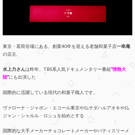
東京・茗荷谷場にある、創業40年を迎える老舗和菓子店
一幸庵
の店主、
水上力さん
は昨年、TBS系人気ドキュメンタリー番組
”情熱大
陸
”
にも出演した
国際的に活躍している現代の和菓子職人です。
ヴァローナ・ジャポン・エコール東京や仏サダハルアオキや仏
ジャン・シャルル・ロシュを始めとする
国際的な大手メーカーチョコレートメーカーやパティスリーメ