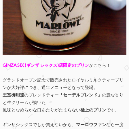
GINZA SIX (ギンザ シックス)店限定のプリン
がこちら！
グランドオープン記念で販売されたロイヤルミルクティープリ
ンが大好評につき、通年メニューとなって登場。
王室御用達
のブレンドティー
「セーデルブレンド」
の豊な香り
と生クリームが効いた、
風味となめらかな口あたりがたまらない
極上のプリン
です。
ギンザシックスでしか買えないから、
マーロウファン
なら一度