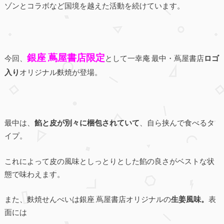
ゾンとコラボなど国境を越えた活動を続けています。
銀座 蔦屋書店限定
今回、
として一幸庵 最中・蔦屋書店
ロゴ
入り
オリジナル麩焼が登場。
最中は、
餡と皮が別々に梱包されていて
、自ら挟んで食べるタ
イプ。
これによって皮の風味としっとりとした餡の良さがベストな状
態で味わえます。
また、麩焼せんべいは銀座 蔦屋書店オリジナルの
生姜風味。
表
面には