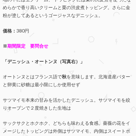
めらかで香り高いクリームと栗の渋皮煮トッピング。さらに金
粉が塗してあるというゴージャスなデニッシュ。
価格：
380円
※
期間限定 要問合せ
「デニッシュ・オートンヌ（写真右）」
オートンヌとはフランス語で
秋
を意味します。北海道産バター
と卵黄に砂糖は最小限にしか使用せず
サツマイモ本来の甘みを活かしたデニッシュ。サツマイモを絞
りオーブンで２度焼きした生地は
サックサクとホクホク、どちらも味わえる食感。薔薇の花をイ
メージしたトッピングは外側はサツマイモ、内側はスイートポ