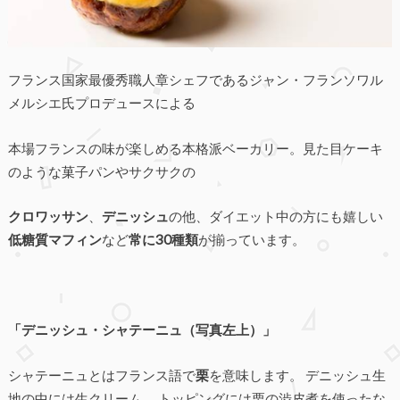
フランス国家最優秀職人章シェフであるジャン・フランソワル
メルシエ氏プロデュースによる
本場フランスの味が楽しめる本格派ベーカリー。見た目ケーキ
のような菓子パンやサクサクの
クロワッサン
、
デニッシュ
の他、ダイエット中の方にも嬉しい
低糖質マフィン
など
常に30種類
が揃っています。
「デニッシュ・シャテーニュ（写真左上）」
シャテーニュとはフランス語で
栗
を意味します。 デニッシュ生
地の中には生クリーム、 トッピングには栗の渋皮煮を使ったな