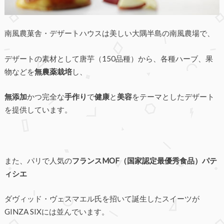
南風農菓舎・デザートハウスは美しい大隅半島の南風農場で、
デザートの素材として唐芋（150品種）から、各種ハーブ、果
物などを
無農薬栽培
し、
無添加
かつ完全な
手作り
で
健康
と
美容
をテーマとしたデザート
を提供しています。
また、パリで人気の
フランスMOF（国家認定最優秀食品）パテ
ィシエ
ダヴィッド・ヴェスマエル氏を招いて誕生したスイーツが
GINZA SIXには並んでいます。