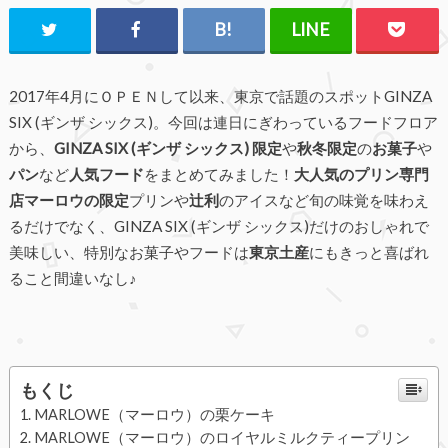
2017年4月にＯＰＥＮして以来、東京で話題のスポットGINZA
SIX (ギンザ シックス)。今回は連日にぎわっているフードフロア
から、
GINZA SIX (ギンザ シックス) 限定
や
秋冬限定
の
お菓子
や
パン
など
人気フード
をまとめてみました！
大人気のプリン専門
店マーロウの限定
プリンや
辻利
のアイスなど旬の味覚を味わえ
るだけでなく、GINZA SIX (ギンザ シックス)だけのおしゃれで
美味しい、特別なお菓子やフードは
東京土産
にもきっと喜ばれ
ること間違いなし♪
もくじ
MARLOWE（マーロウ）の栗ケーキ
MARLOWE（マーロウ）のロイヤルミルクティープリン