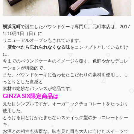
横浜元町
で誕生したパウンドケーキ専門店。元町本店は、2017
年10月1日（日）に
リニューアルオープンもされています。
一度食べたら忘れられなくなる味
をコンセプトとしているだけ
に、
今までのパウンドケーキのイメージを覆す、色鮮やかなデコレ
ーションが特徴的で、
また、パウンドケーキに合わせたこだわりの素材を使用し、し
っとりとした食感と
素材の絶妙なバランスが絶品です。
GINZA
S
IX限定商品は
見た目シンプルですが、オーガニックチョコレートをたっぷり
使用した、
とろける口どけがたまらないスティック型のチョコレートケー
キ。
お酒との相性も抜群な、味も見た目も大人に向けたスイーツで