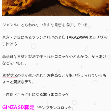
ジャンルにとらわれない自由な発想を追求している
東京・赤坂にあるフランス料理の名店
TAKAZAWA(タカザワ)
が
手掛ける
高品質な素材と製法で作られた
コロッケ
や
とんかつ
、
からあげ
などを中心に、
素材本来
の味が生かされた
お弁当
などが取り揃えられている
ち
ょっと贅沢なデリ
。
一度食べたらクセになる
激うまコロッケ
GINZA SIX限定
『モンブランコロッケ』