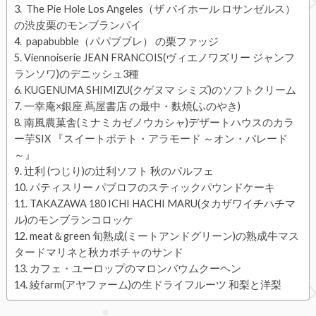
The Pie Hole Los Angeles（ザ パイホール ロサンゼルス）
の渋皮栗のモンブランパイ
papabubble（パパブブレ） の栗ファッジ
Viennoiserie JEAN FRANCOIS(ヴィエノワズリー ジャンフ
ランソワ)のデニッシュ3種
KUGENUMA SHIMIZU(クゲヌマ シミズ)のソフトクリーム
一幸庵×銀座 蔦屋書店 の最中・麩焼(ふのやき)
南風農菓舎(ミナミカゼノウカシャ)デザートハウスのカラ
ー芋SIX 『スイートポテト・アラモード ～オン・パレード
～』
辻利 (つじり)の辻利ソフト 秋のパルフェ
パティスリー パブロフのスティックパウンドケーキ
TAKAZAWA 180 ICHI HACHI MARU(タカザワイチハチマ
ル)のモンブランコロッケ
meat＆green 旬熟成(ミートアンドグリーン)の熟成牛マス
タードマリネと秋カボチャのサンド
カフェ・ユーロップのマロンバウムクーヘン
綾farm(アヤファーム)の生ドライフルーツ 和梨と洋梨