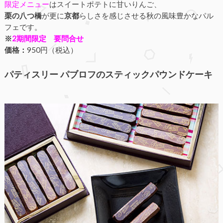
限定メニュー
はスイートポテトに甘いりんご、
栗の八つ橋
が更に
京都
らしさを感じさせる秋の風味豊かなパル
フェです。
※
2期間限定 要問合せ
価格：
950円（税込）
パティスリー パブロフのスティックパウンドケーキ