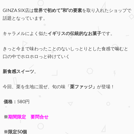
GINZA SIX店は
世界で初めて“和”の要素
を取り入れたショップで
話題となっています。
キャラメルによく似た
イギリスの伝統的なお菓子
です。
きっと今まで味わったことのないしっとりとした食感で噛むと
口の中でホロホロっと砕けていく
新食感スイーツ
。
今回、栗を生地に混ぜ、旬の味「
栗ファッジ」
が登場！
価格：
580円
※
期間限定 要問合せ
※限定50個