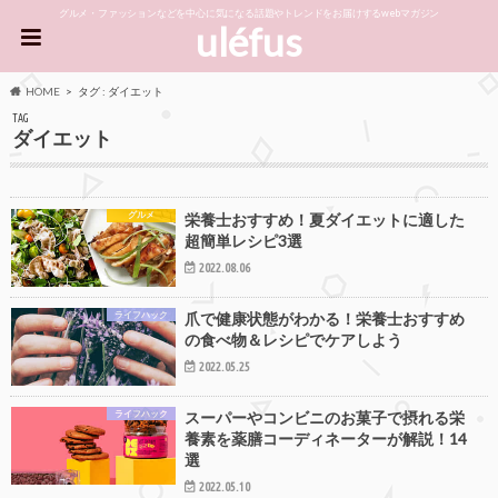
グルメ・ファッションなどを中心に気になる話題やトレンドをお届けするwebマガジン
uléfus
HOME
タグ : ダイエット
TAG
ダイエット
グルメ
栄養士おすすめ！夏ダイエットに適した
超簡単レシピ3選
2022.08.06
ライフハック
爪で健康状態がわかる！栄養士おすすめ
の食べ物＆レシピでケアしよう
2022.05.25
ライフハック
スーパーやコンビニのお菓子で摂れる栄
養素を薬膳コーディネーターが解説！14
選
2022.05.10