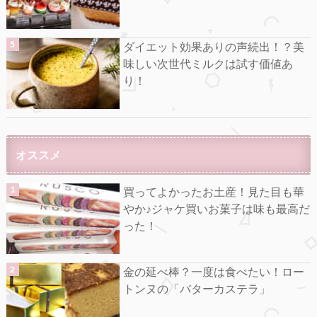
ダイエット効果ありの声続出！？美
味しい次世代ミルクは試す価値あ
り！
オススメ
買ってよかったお土産！見た目も華
やか♪ジャケ買いお菓子は味も最高だ
った！
金の延べ棒？一度は食べたい！ロー
トンヌの「バターカステラ」