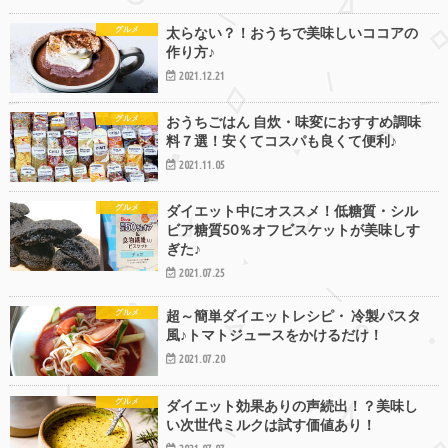
グルメ
太らない？！おうちで美味しいココアの
作り方♪
2021.12.21
グルメ
おうちごはん 自炊・味変におすすめ調味
料７選！安くてコスパも良くて便利♪
2021.11.05
グルメ
ダイエット中にオススメ！低糖質・シル
ビア糖質50％オフビスケットが美味しす
ぎた♪
2021.07.25
グルメ
超～簡単ダイエットレシピ・ 冷製パスタ
風♪トマトジュースをかけるだけ！
2021.07.20
グルメ
ダイエット効果ありの声続出！？美味し
い次世代ミルクは試す価値あり！